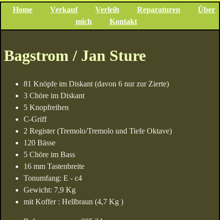
Home
Verkauf
Verleih
Reparaturen
Über
mich
Kontakt
Bagstrom / Jan Sture
81 Knöpfe im Diskant (davon 6 nur zur Zierte)
3 Chöre im Diskant
5 Knopfreihen
C-Griff
2 Register (Tremolo/Tremolo und Tiefe Oktave)
120 Bässe
5 Chöre im Bass
16 mm Tastenbreite
Tonumfang: E - c4
Gewicht: 7,9 Kg
mit Koffer : Hellbraun (4,7 Kg )