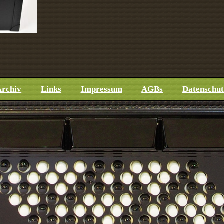
Archiv
Links
Impressum
AGBs
Datenschut