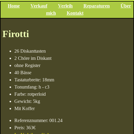
Home
Verkauf
Verleih
Reparaturen
Über
mich
Kontakt
Firotti
26 Diskanttasten
2 Chöre im Diskant
ohne Register
40 Bässe
Tastaturbreite: 18mm
Tonumfang: h - c3
Farbe: rotperloid
Gewicht: 5kg
Mit Koffer
Referenznummer: 001.24
Preis: 363€